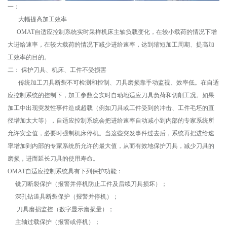
一：
大幅提高加工效率
OMAT自适应控制系统实时采样机床主轴负载变化，在较小载荷的情况下增
大进给速率，在较大载荷的情况下减少进给速率，达到缩短加工周期、提高加
工效率的目的。
二： 保护刀具、机床、工件不受损害
传统加工刀具断裂不可检测和控制、刀具磨损靠手动监视、效率低。在自适
应控制系统的控制下，加工参数会实时自动地适应刀具负荷和切削工况。如果
加工中出现突发性事件造成超载（例如刀具或工件受到的冲击、工件毛坯的直
径增加太大等），自适应控制系统会把进给速率自动减小到内部的专家系统所
允许安全值，必要时强制机床停机。当这些突发事件过去后，系统再把进给速
率增加到内部的专家系统所允许的最大值，从而有效地保护刀具，减少刀具的
磨损，进而延长刀具的使用寿命。
OMAT自适应控制系统具有下列保护功能：
铣刀断裂保护（报警并停机防止工件及后续刀具损坏）；
深孔钻道具断裂保护（报警并停机）；
刀具磨损监控（数字显示磨损量）；
主轴过载保护（报警或停机）；